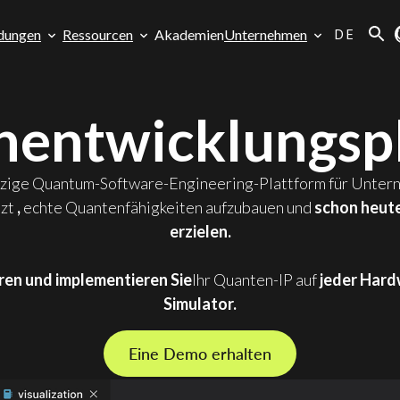
DE
dungen
Ressourcen
Akademien
Unternehmen
entwicklungsp
einzige Quantum-Software-Engineering-Plattform für Unter
tzt
,
echte Quantenfähigkeiten aufzubauen und
schon heute
erzielen.
eren und implementieren Sie
Ihr Quanten-IP auf
jeder Hard
Simulator.
Eine Demo erhalten